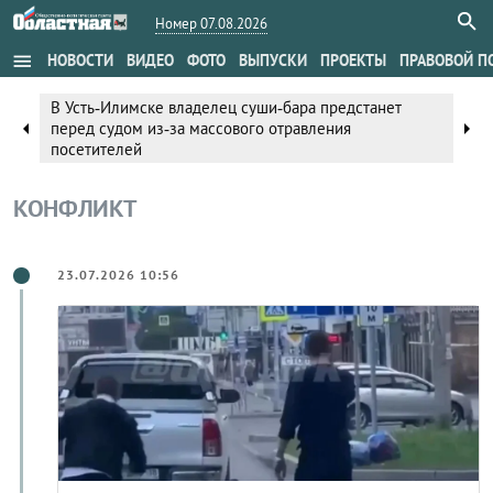
Номер 07.08.2026
menu
НОВОСТИ
ВИДЕО
ФОТО
ВЫПУСКИ
ПРОЕКТЫ
ПРАВОВОЙ П
танет
В «Областной» пройдет пресс-конференция о
arrow_right
arrow_left
профилактике сердечно-сосудистых заболева
КОНФЛИКТ
23.07.2026 10:56