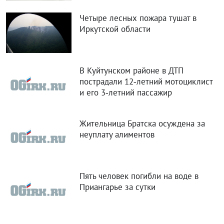
Новое здание для одного из
авиаотделений Иркутской области
возвели в Качуге
В Бодайбо приземлился спасенный
экипаж пропавшего лесопожарного
самолёта
ФОТОРЕПОРТАЖИ
все