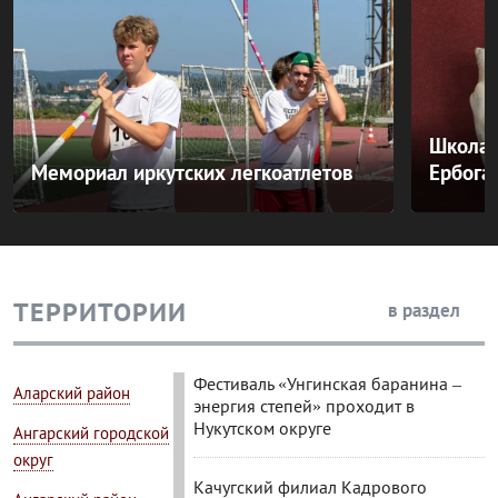
Балаганский район
Баяндаевский район
Школа ремесел прошла в
Ербогачене
фото
Бодайбинский район
Боханский район
В Жигалово пройдет фестиваль
Братский район
летних видов спорта
Жигаловский район
Бодайбинка не дожила до 102-
Заларинский район
летия один день
Зиминский район
Новое здание для одного из
Иркутский район
авиаотделений Иркутской области
возвели в Качуге
Казачинско-Ленский
район
Модернизацию городской
больницы продолжают в Ангарске
Катангский район
Качугский район
106 участников СВО прошли