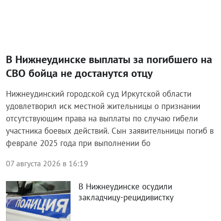
Четыре лесных пожара тушат в
Иркутской области
В Куйтунском районе в ДТП
пострадали 12‑летний мотоциклист
и его 3‑летний пассажир
Жительница Братска осуждена за
неуплату алиментов
Пять человек погибли на воде в
Приангарье за сутки
ВАЖНОЕ