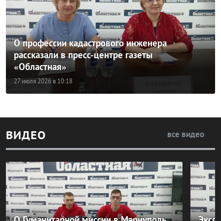
О работе частных образовательных
организаций рассказали в пресс-центре газеты
«Областная»
29 июля 2026 в 18:01
ВИДЕО
все видео
О Гуманитарной миссии в Мариуполь
Экспе