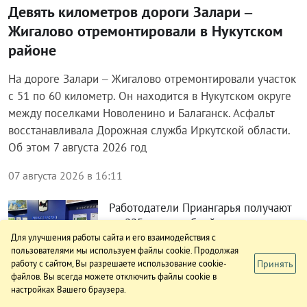
использованию
Ремонт дороги между Алехино и
Черемхово планируют завершить в
этом году
Игорь Кобзев проверил ход
капремонта дороги в Качугском и
Жигаловском районах
В 2027 году в Приангарье заработает
крупный логистический центр
компании X5 Group
Для улучшения работы сайта и его взаимодействия с
НОВОСТИ КОМПАНИЙ
пользователями мы используем файлы cookie. Продолжая
Принять
работу с сайтом, Вы разрешаете использование cookie-
файлов. Вы всегда можете отключить файлы cookie в
настройках Вашего браузера.
Из вуза – в профессию. В ИРНИТУ