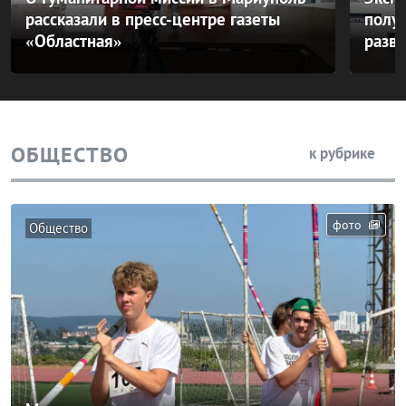
рассказали в пресс-центре газеты
полу
«Областная»
разв
ОБЩЕСТВО
к рубрике
фото
Общество