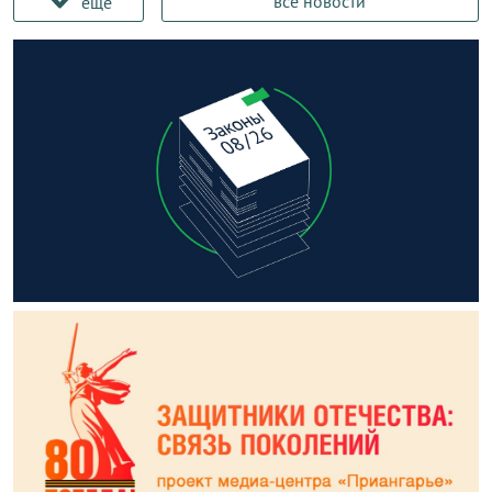
все новости
еще
В Нижнеудинске выплаты за погибшего на СВО бойца не
достанутся отцу
Девять километров дороги Залари – Жигалово
отремонтировали в Нукутском районе
Участок улицы Чернышевского в Иркутске закрыт для
проезда до 16 августа
Школа ремесел прошла в Ербогачене
фото
В Жигалово пройдет фестиваль летних видов спорта
В Нижнеудинске осудили закладчицу-рецидивистку
ИГУ занял 48-место среди российских вузов по версии
Webometrics