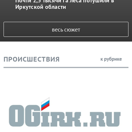
В Нижнеудинске выплаты за погибшего на
СВО бойца не достанутся отцу
Нижнеудинский городской суд Иркутской области
удовлетворил иск местной жительницы о признании
отсутствующим права на выплаты по случаю гибели
участника боевых действий. Сын заявительницы погиб в
феврале 2025 года при выполнении бо
07 августа 2026 в 16:19
В Нижнеудинске осудили
закладчицу-рецидивистку