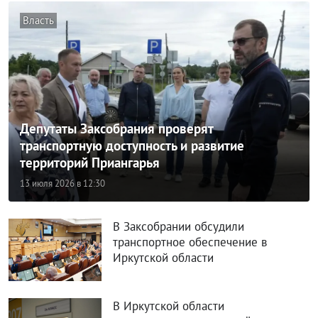
Депутаты Заксобрания проверят
транспортную доступность и развитие
территорий Приангарья
13 июля 2026 в 12:30
В Заксобрании обсудили
транспортное обеспечение в
Иркутской области
В Иркутской области
усовершенствовали расчёт
субвенций на зарплаты работникам
образования
Игорь Кобзев доложил Владимиру
Путину о ситуации с топливом в
регионе