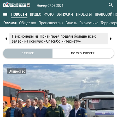
Номер 07.08.2026
menu
НОВОСТИ
ВИДЕО
ФОТО
ВЫПУСКИ
ПРОЕКТЫ
ПРАВОВОЙ П
Главная
Общество
Происшествия
Власть
Экономика
Территор
Пенсионеры из Приангарья подали больше всех
arrow_left
arrow_right
заявок на конкурс «Спасибо интернету»
ВАЖНОЕ
ПО ХРОНОЛОГИИ
Общество