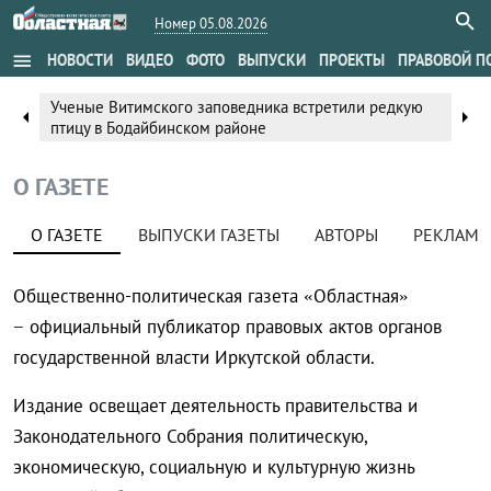
Номер 05.08.2026
menu
НОВОСТИ
ВИДЕО
ФОТО
ВЫПУСКИ
ПРОЕКТЫ
ПРАВОВОЙ П
Ученые Витимского заповедника встретили редкую
arrow_left
arrow_right
птицу в Бодайбинском районе
О ГАЗЕТЕ
О ГАЗЕТЕ
ВЫПУСКИ ГАЗЕТЫ
АВТОРЫ
РЕКЛАМА
Общественно-политическая газета «Областная»
− официальный публикатор правовых актов органов
государственной власти Иркутской области.
Издание освещает деятельность правительства и
Законодательного Собрания политическую,
экономическую, социальную и культурную жизнь