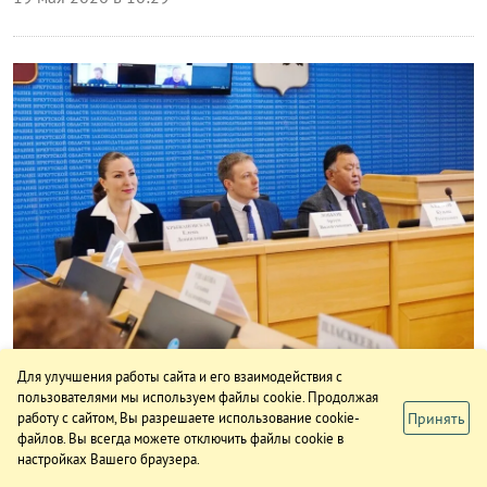
Власть
Для улучшения работы сайта и его взаимодействия с
Соцконтракт по упрощенной схеме
пользователями мы используем файлы cookie. Продолжая
Принять
работу с сайтом, Вы разрешаете использование cookie-
файлов. Вы всегда можете отключить файлы cookie в
Об адаптации к мирной жизни участников СВО говорили
настройках Вашего браузера.
на заседании комитета по здравоохранению и