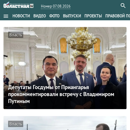
Номер 07.08.2026
menu
НОВОСТИ
ВИДЕО
ФОТО
ВЫПУСКИ
ПРОЕКТЫ
ПРАВОВОЙ П
Власть
Депутаты Госдумы от Приангарья
прокомментировали встречу с Владимиром
Путиным
Власть