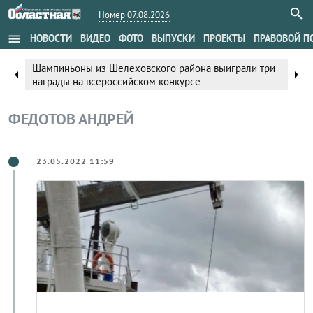
Номер 07.08.2026
menu
НОВОСТИ
ВИДЕО
ФОТО
ВЫПУСКИ
ПРОЕКТЫ
ПРАВОВОЙ П
Фестиваль «Унгинская баранина – энергия степей»
arrow_left
arrow_right
проходит в Нукутском округе
ФЕДОТОВ АНДРЕЙ
23.05.2022 11:59