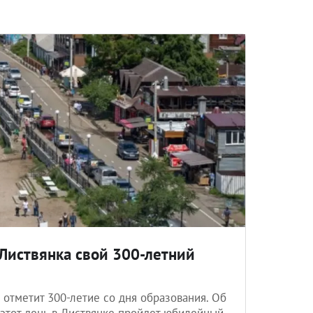
Листвянка свой 300-летний
 отметит 300-летие со дня образования. Об
 этот день в Листвянке пройдет юбилейный