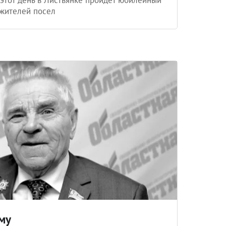
 жителей посел
му