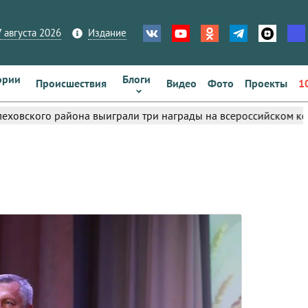
 августа 2026
Издание
ории
Блоги
Происшествия
Видео
Фото
Проекты
1
arrow_right
йона выиграли три награды на всероссийском конкурсе