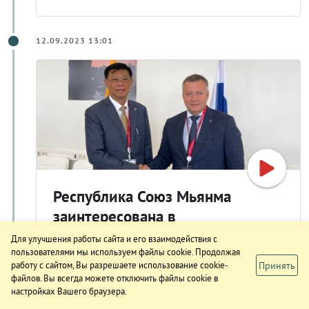
12.09.2023 13:01
Республика Союз Мьянма
заинтересована в
сотрудничестве с Иркутской
Для улучшения работы сайта и его взаимодействия с
пользователями мы используем файлы cookie. Продолжая
областью
Принять
работу с сайтом, Вы разрешаете использование cookie-
Республика Союз Мьянма и Иркутская
файлов. Вы всегда можете отключить файлы cookie в
настройках Вашего браузера.
область - давние деловые партнеры.