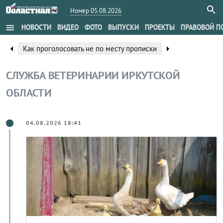
Номер 05.08.2026
menu
НОВОСТИ
ВИДЕО
ФОТО
ВЫПУСКИ
ПРОЕКТЫ
ПРАВОВОЙ П
Две общественные территории благоустро
arrow_right
arrow_left
ки
Ангарске по нацпроекту в следующем году
СЛУЖБА ВЕТЕРИНАРИИ ИРКУТСКОЙ
ОБЛАСТИ
04.08.2026 18:41