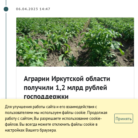
06.04.2023 14:47
Аграрии Иркутской области
получили 1,2 млрд рублей
господдержки
Сельхозтоваропроизводители Иркутской
Для улучшения работы сайта и его взаимодействия с
области по состоянию на 1 апреля получили
пользователями мы используем файлы cookie. Продолжая
Принять
работу с сайтом, Вы разрешаете использование cookie-
1193,7 млн рублей господдержки, из них
файлов. Вы всегда можете отключить файлы cookie в
федеральный бюджет - 269,3 млн рублей,
настройках Вашего браузера.
областной – 924,4 млн рублей. Об этом 6