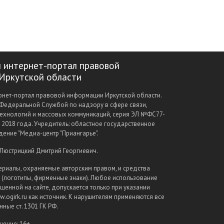
 интернет-портал правовой
Иркутской области
нет-портал правовой информации Иркутской области.
Федеральной Службой по надзору в сфере связи,
ехнологий и массовых коммуникаций, серия ЭЛ №ФС77-
а 2018 года. Учредитель: областное государственное
ение "Медиа-центр "Приангарье".
 Люстрицкий Дмитрий Георгиевич.
ериалы, охраняемые авторским правом, и средства
(логотипы, фирменные знаки). Любое использование
щенной на сайте, допускается только при указании
.ogirk.ru как источник. К нарушителям применяются все
ные ст. 1301 ГК РФ.
чение: 16+