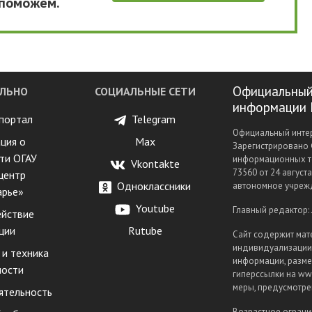
 поможем.
Официальный
ЛЬНО
СОЦИАЛЬНЫЕ СЕТИ
информации 
портал
Telegram
Официальный интер
ция о
Max
Зарегистрировано 
ти ОГАУ
информационных т
Vkontakte
73560 от 24 август
центр
Одноклассники
автономное учрежд
арье»
Youtube
Главный редактор:
йствие
ции
Rutube
Сайт содержит мат
индивидуализации 
 и техника
информации, разме
ности
гиперссылки на www
меры, предусмотрен
ятельность
Возрастное ограни