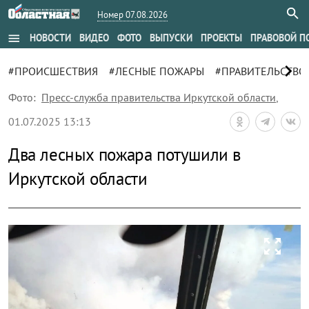
Номер 07.08.2026
menu
НОВОСТИ
ВИДЕО
ФОТО
ВЫПУСКИ
ПРОЕКТЫ
ПРАВОВОЙ П
chevron_right
#ПРОИСШЕСТВИЯ
#ЛЕСНЫЕ ПОЖАРЫ
#ПРАВИТЕЛЬСТВО
Фото:
Пресс-служба правительства Иркутской области
,
01.07.2025 13:13
Два лесных пожара потушили в
Иркутской области
zoom_out_map