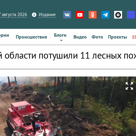
 августа 2026
Издание
ории
Блоги
Происшествия
Видео
Фото
Проекты
1
й области потушили 11 лесных пож
zoom_out_map