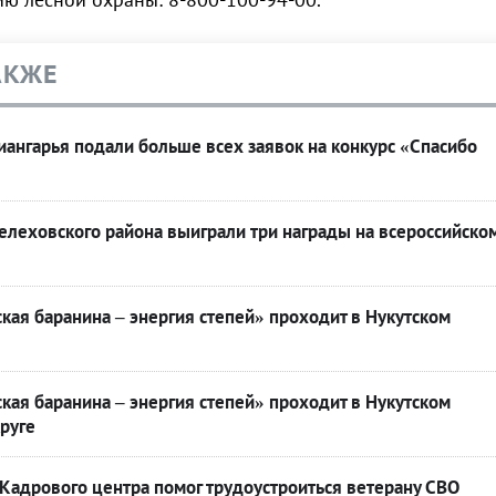
АКЖЕ
ангарья подали больше всех заявок на конкурс «Спасибо
леховского района выиграли три награды на всероссийско
кая баранина – энергия степей» проходит в Нукутском
кая баранина – энергия степей» проходит в Нукутском
руге
Кадрового центра помог трудоустроиться ветерану СВО