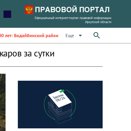
Официальный интернет-портал правовой информации
Иркутской области
arrow_drop_down
Еще
00 лет: Бодайбинский район
аров за сутки