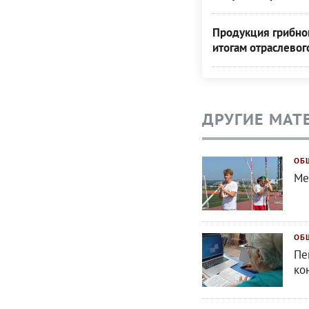
Продукция грибной
итогам отраслевог
ДРУГИЕ МАТ
ОБ
Ме
ОБ
Пе
ко