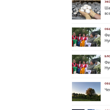
ЭК
Ша
вс
ОБ
Фе
Ну
БЛ
Фе
Ну
ОБ
Че