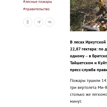
#лесные пожары
#правительство
В лесах Иркутской
22,87 гектара: по 
одному – в Братск
Тайшетском и Куйт
пресс-служба прав
Пожары тушили 141
три вертолета Ми-
столько же легком
минут.