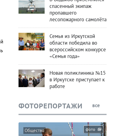
спасенный экипаж
пропавшего
лесопожарного самолёта
Семья из Иркутской
ой
области победила во
всероссийском конкурсе
ь
«Семья года»
Новая поликлиника №15
в Иркутске приступает к
работе
ФОТОРЕПОРТАЖИ
все
фото
Общество