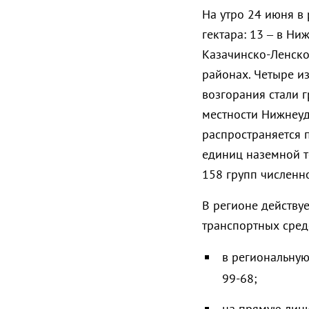
На утро 24 июня в
гектара: 13 – в Ни
Казачинско-Ленско
районах. Четыре и
возгорания стали 
местности Нижнеуди
распространяется 
единиц наземной т
158 групп численн
В регионе действу
транспортных сред
в региональную
99-68;
на прямую лини