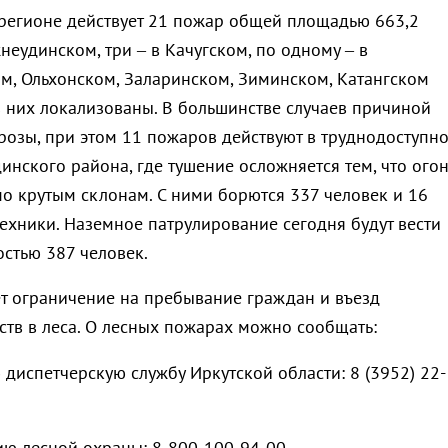
 регионе действует 21 пожар общей площадью 663,2
жнеудинском, три – в Качугском, по одному – в
м, Ольхонском, Заларинском, Зиминском, Катангском
з них локализованы. В большинстве случаев причиной
грозы, при этом 11 пожаров действуют в труднодоступн
нского района, где тушение осложняется тем, что огон
по крутым склонам. С ними борются 337 человек и 16
ехники. Наземное патрулирование сегодня будут вести
остью 387 человек.
ет ограничение на пребывание граждан и въезд
ств в леса. О лесных пожарах можно сообщать:
 диспетчерскую службу Иркутской области: 8 (3952) 22-
ю лесной охраны: 8-800-100-94-00.