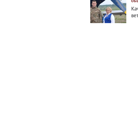
ОБ
Ка
ве