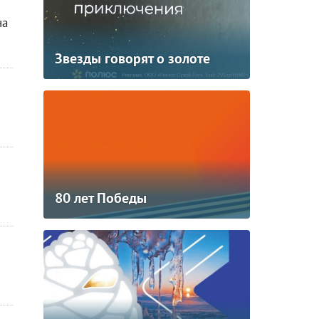
на
Звезды говорят о золоте
80 лет Победы