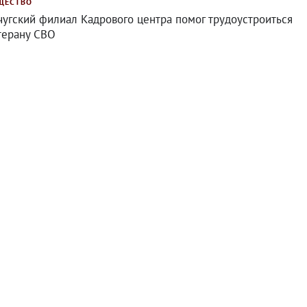
ЩЕСТВО
чугский филиал Кадрового центра помог трудоустроиться
терану СВО