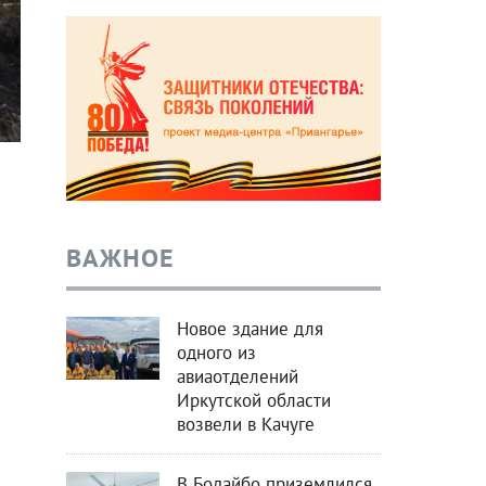
ВАЖНОЕ
Новое здание для
одного из
авиаотделений
Иркутской области
возвели в Качуге
В Бодайбо приземлился