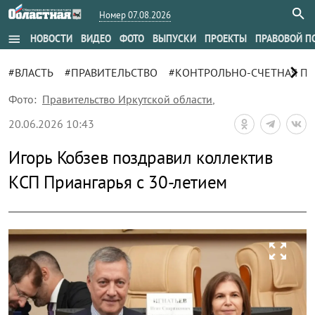
Номер 07.08.2026
menu
НОВОСТИ
ВИДЕО
ФОТО
ВЫПУСКИ
ПРОЕКТЫ
ПРАВОВОЙ П
chevron_right
#ВЛАСТЬ
#ПРАВИТЕЛЬСТВО
#КОНТРОЛЬНО-СЧЕТНАЯ ПА
Фото:
Правительство Иркутской области
,
20.06.2026 10:43
Игорь Кобзев поздравил коллектив
КСП Приангарья с 30-летием
zoom_out_map