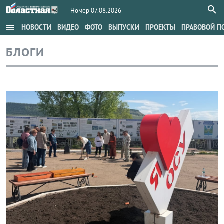
Номер 07.08.2026
menu
НОВОСТИ
ВИДЕО
ФОТО
ВЫПУСКИ
ПРОЕКТЫ
ПРАВОВОЙ П
БЛОГИ
Блог правительства