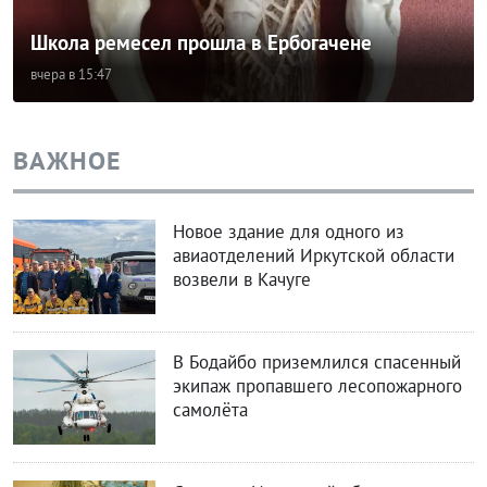
Школа ремесел прошла в Ербогачене
вчера в 15:47
ВАЖНОЕ
Новое здание для одного из
авиаотделений Иркутской области
возвели в Качуге
В Бодайбо приземлился спасенный
экипаж пропавшего лесопожарного
самолёта