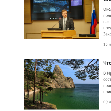
Око
пол
наз
пре
Зак
15 
Чт
Общество
В И
сос
про
при
09 