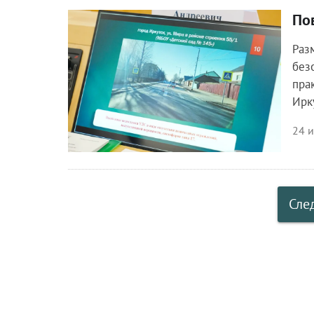
По
Общество
Раз
без
пра
Ирк
24 
Сле