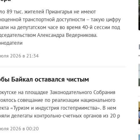
ло 89 тыс. жителей Приангарья не имеют
ноценной транспортной доступности – такую цифру
вали на депутатском часе во время 40-й сессии под
дседательством Александра Ведерникова.
онодатели
июля 2026 в 21:34
обы Байкал оставался чистым
ркутске на площадке Законодательного Собрания
тоялось совещание по реализации национального
екта «Туризм и индустрия гостеприимства». В нем
няли делегаты контрольно-счетных органов из 20 р
июля 2026 в 00:20