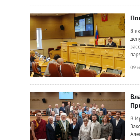
По
Общество
8 и
деп
зас
пар
09 
Вл
Общество
Пр
В И
Зак
Але