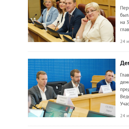
Пер
был
на 
гла
24 
Де
Общество
Гла
дем
пре
Вед
Уча
24 