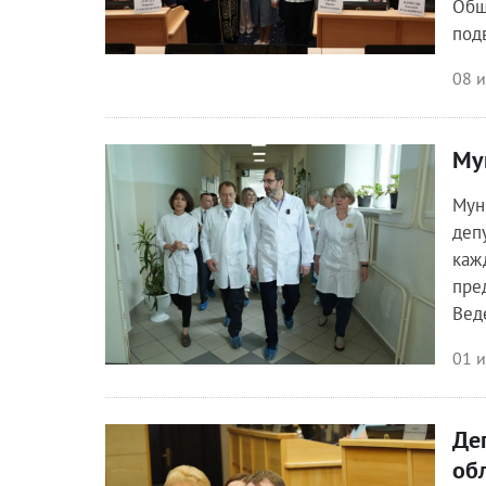
Общ
под
08 
Му
Общество
Мун
деп
каж
пре
Вед
01 
Де
Общество
об