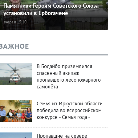
Памятники Героям Советского Союза
установили в Ербогачене
вчера в 15:10
ВАЖНОЕ
В Бодайбо приземлился
спасенный экипаж
пропавшего лесопожарного
самолёта
Семья из Иркутской области
победила во всероссийском
конкурсе «Семья года»
Пропавшие на севере