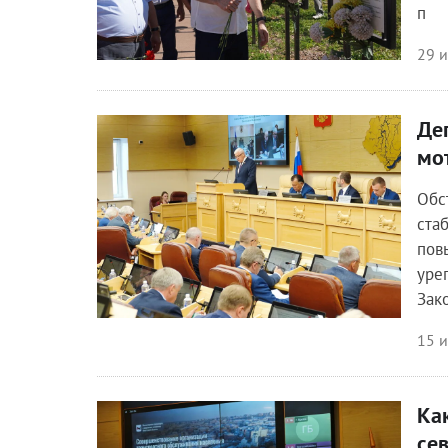
п
29 
Де
Общество
мо
Обс
ста
пов
уре
Зак
15 
Ка
Общество
се