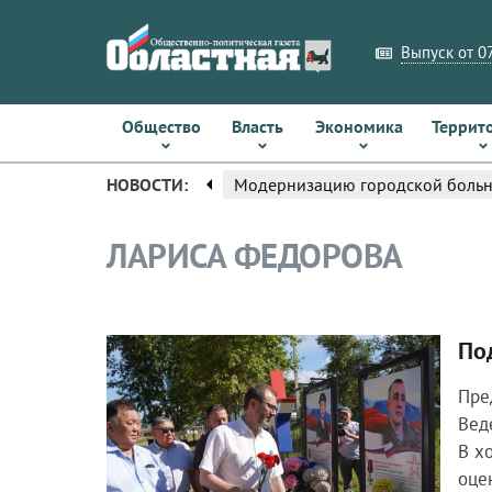
Выпуск от 07
Общество
Власть
Экономика
Террит
arrow_left
НОВОСТИ:
Модернизацию городской больн
ЛАРИСА ФЕДОРОВА
По
Общество
Пре
Вед
В х
оце