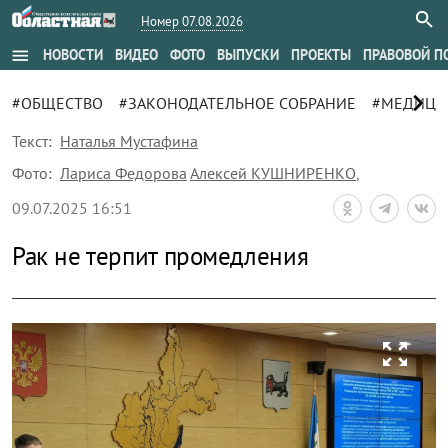
Номер 07.08.2026
menu
НОВОСТИ
ВИДЕО
ФОТО
ВЫПУСКИ
ПРОЕКТЫ
ПРАВОВОЙ П
chevron_right
#ОБЩЕСТВО
#ЗАКОНОДАТЕЛЬНОЕ СОБРАНИЕ
#МЕДИЦИ
Текст:
Наталья Мустафина
Фото:
Лариса Федорова
Алексей КУШНИРЕНКО
,
09.07.2025 16:51
Рак не терпит промедления
zoom_out_map