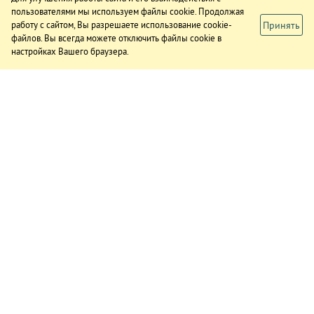
пользователями мы используем файлы cookie. Продолжая
Принять
работу с сайтом, Вы разрешаете использование cookie-
файлов. Вы всегда можете отключить файлы cookie в
настройках Вашего браузера.
ИЗДАНИЕ
О газете
Подписка
Реклама в газете