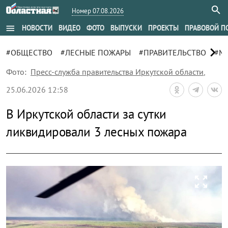
Номер 07.08.2026
menu
НОВОСТИ
ВИДЕО
ФОТО
ВЫПУСКИ
ПРОЕКТЫ
ПРАВОВОЙ П
chevron_right
#ОБЩЕСТВО
#ЛЕСНЫЕ ПОЖАРЫ
#ПРАВИТЕЛЬСТВО
#М
Фото:
Пресс-служба правительства Иркутской области
,
25.06.2026 12:58
В Иркутской области за сутки
ликвидировали 3 лесных пожара
zoom_out_map