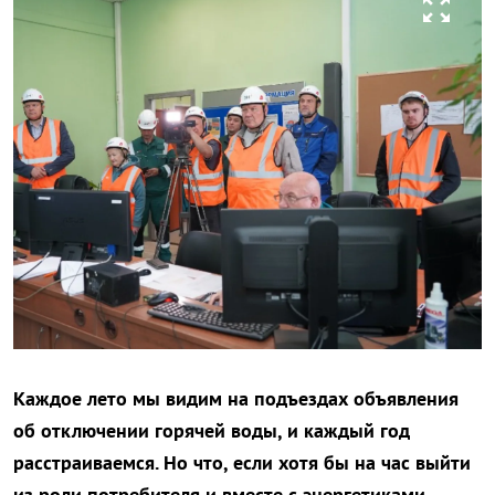
zoom_out_map
Каждое лето мы видим на подъездах объявления
об отключении горячей воды, и каждый год
расстраиваемся. Но что, если хотя бы на час выйти
из роли потребителя и вместе с энергетиками