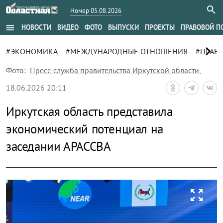
Номер 05.08.2026
menu
НОВОСТИ
ВИДЕО
ФОТО
ВЫПУСКИ
ПРОЕКТЫ
ПРАВОВОЙ П
chevron_right
#ЭКОНОМИКА
#МЕЖДУНАРОДНЫЕ ОТНОШЕНИЯ
#ПРАВ
Фото:
Пресс-служба правительства Иркутской области
,
18.06.2026 20:11
Иркутская область представила
экономический потенциал на
заседании АРАССВА
zoom_out_map