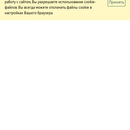
Принять
работу с сайтом, Вы разрешаете использование cookie-
файлов. Вы всегда можете отключить файлы cookie в
настройках Вашего браузера.
ИЗДАНИЕ
О газете
Подписка
Реклама в газете