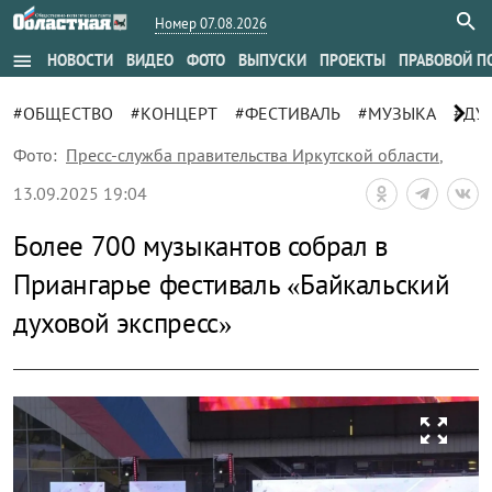
Номер 07.08.2026
menu
НОВОСТИ
ВИДЕО
ФОТО
ВЫПУСКИ
ПРОЕКТЫ
ПРАВОВОЙ П
chevron_right
#ОБЩЕСТВО
#КОНЦЕРТ
#ФЕСТИВАЛЬ
#МУЗЫКА
#ДУ
Фото:
Пресс-служба правительства Иркутской области
,
13.09.2025 19:04
Более 700 музыкантов собрал в
Приангарье фестиваль «Байкальский
духовой экспресс»
zoom_out_map