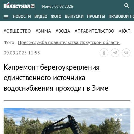
Номер 05.08.2026
menu
НОВОСТИ
ВИДЕО
ФОТО
ВЫПУСКИ
ПРОЕКТЫ
ПРАВОВОЙ П
chevron_right
#ОБЩЕСТВО
#ЗИМА
#ВОДА
#ПРАВИТЕЛЬСТВО
#КАПИ
Фото:
Пресс-служба правительства Иркутской области
,
09.09.2025 11:55
Капремонт берегоукрепления
единственного источника
водоснабжения проходит в Зиме
zoom_out_map