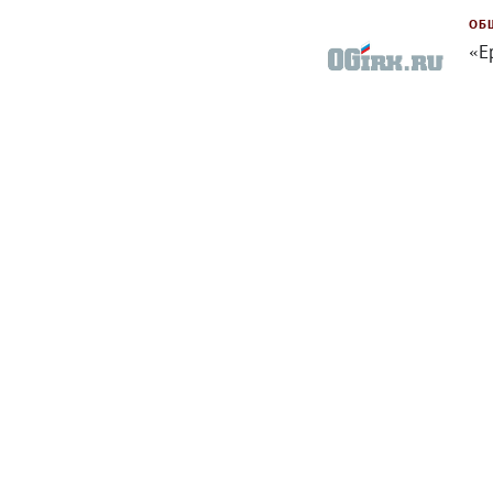
ОБ
«Е