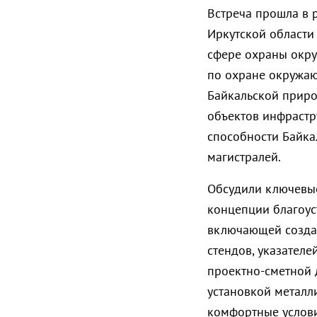
Встреча прошла в 
Иркутской области
сфере охраны окру
по охране окружаю
Байкальской приро
объектов инфрастр
способности Байк
магистралей.
Обсудили ключевые
концепции благоус
включающей созда
стендов, указателе
проектно-сметной 
установкой металл
комфортные услови