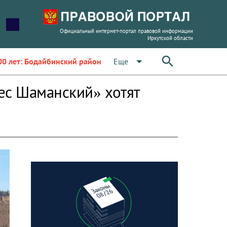
Официальный интернет-портал правовой информации
Иркутской области
arrow_drop_down
Еще
00 лет: Бодайбинский район
ес Шаманский» хотят