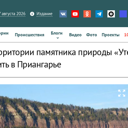
 августа 2026
Издание
ории
Блоги
Происшествия
Видео
Фото
Проекты
1
ерритории памятника природы «Ут
ить в Приангарье
zoom_out_map