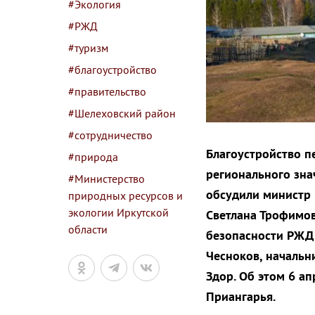
#Экология
#РЖД
#туризм
#благоустройство
#правительство
#Шелеховский район
#сотрудничество
Благоустройство 
#природа
регионального зна
#Министерство
обсудили министр 
природных ресурсов и
экологии Иркутской
Светлана Трофимов
области
безопасности РЖД 
Чесноков, началь
Здор. Об этом 6 а
Приангарья.