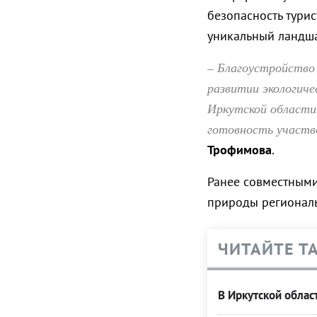
безопасность тури
уникальный ландша
– Благоустройство
развитии экологиче
Иркутской области
готовность участв
Трофимова
.
Ранее совместными
природы региональ
ЧИТАЙТЕ Т
В Иркутской обла