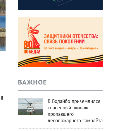
ВАЖНОЕ
ий
В Бодайбо приземлился
спасенный экипаж
пропавшего
лесопожарного самолёта