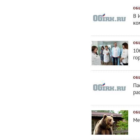
ОБ
В 
ко
ОБ
10
го
ОБ
Па
ра
ОБ
Ме