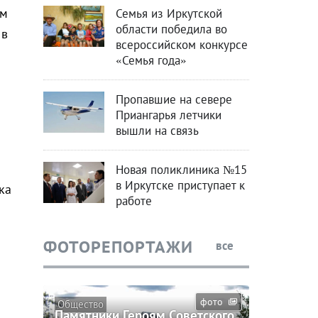
ом
Семья из Иркутской
области победила во
 в
всероссийском конкурсе
«Семья года»
Пропавшие на севере
Приангарья летчики
вышли на связь
Новая поликлиника №15
в Иркутске приступает к
ка
работе
ФОТОРЕПОРТАЖИ
все
фото
Общество
Памятники Героям Советского