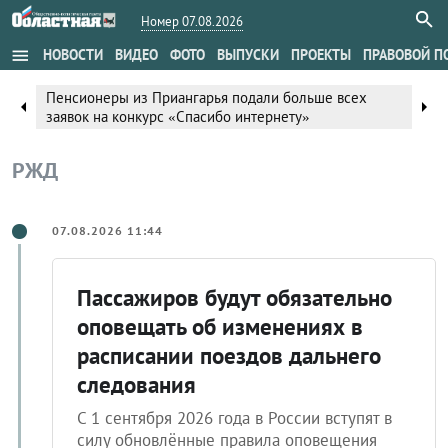
Номер 07.08.2026
menu
НОВОСТИ
ВИДЕО
ФОТО
ВЫПУСКИ
ПРОЕКТЫ
ПРАВОВОЙ П
и больше всех
Шампиньоны из Шелеховского района
arrow_right
arrow_left
рнету»
награды на всероссийском конкурсе
РЖД
07.08.2026 11:44
Пассажиров будут обязательно
оповещать об изменениях в
расписании поездов дальнего
следования
С 1 сентября 2026 года в России вступят в
силу обновлённые правила оповещения