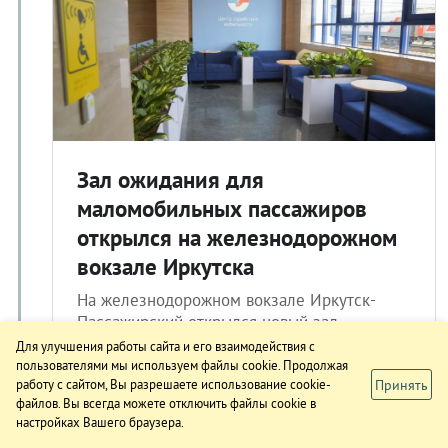
Зал ожидания для
маломобильных пассажиров
открылся на железнодорожном
вокзале Иркутска
На железнодорожном вокзале Иркутск-
Пассажирский открылся новый зал
ожидания для маломобильных граждан. В
Для улучшения работы сайта и его взаимодействия с
спецпомещении могут разместиться до 8
пользователями мы используем файлы cookie. Продолжая
Принять
работу с сайтом, Вы разрешаете использование cookie-
пассажиров вместе с сопровождающими.
файлов. Вы всегда можете отключить файлы cookie в
Об этом 30 августа с
настройках Вашего браузера.