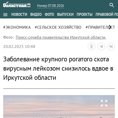
Номер 07.08.2026
menu
НОВОСТИ
ВИДЕО
ФОТО
ВЫПУСКИ
ПРОЕКТЫ
ПРАВОВОЙ П
chevron_right
#ЭКОНОМИКА
#СЕЛЬСКОЕ ХОЗЯЙСТВО
#ПРАВИТЕЛЬСТВ
Фото:
Пресс-служба правительства Иркутской области
,
20.02.2025 10:48
Заболевание крупного рогатого скота
вирусным лейкозом снизилось вдвое в
Иркутской области
zoom_out_map