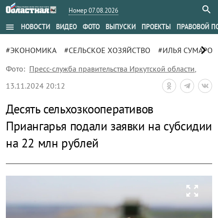
Номер 07.08.2026
menu
НОВОСТИ
ВИДЕО
ФОТО
ВЫПУСКИ
ПРОЕКТЫ
ПРАВОВОЙ П
chevron_right
#ЭКОНОМИКА
#СЕЛЬСКОЕ ХОЗЯЙСТВО
#ИЛЬЯ СУМАРО
Фото:
Пресс-служба правительства Иркутской области
,
13.11.2024 20:12
Десять сельхозкооперативов
Приангарья подали заявки на субсидии
на 22 млн рублей
zoom_out_map