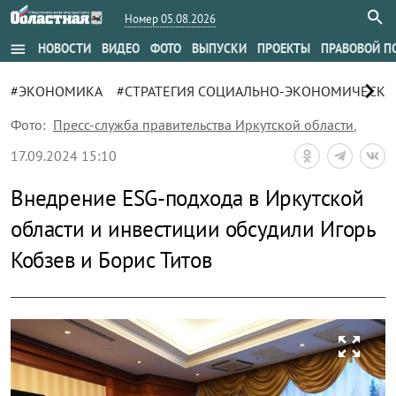
Номер 05.08.2026
menu
НОВОСТИ
ВИДЕО
ФОТО
ВЫПУСКИ
ПРОЕКТЫ
ПРАВОВОЙ П
chevron_right
#ЭКОНОМИКА
#СТРАТЕГИЯ СОЦИАЛЬНО-ЭКОНОМИЧЕСКО
Фото:
Пресс-служба правительства Иркутской области
,
17.09.2024 15:10
Внедрение ESG-подхода в Иркутской
области и инвестиции обсудили Игорь
Кобзев и Борис Титов
zoom_out_map