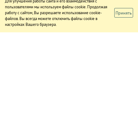
Для улучшения работы сайта и его взаимодействия с
пользователями мы используем файлы cookie. Продолжая
Принять
работу с сайтом, Вы разрешаете использование cookie-
файлов. Вы всегда можете отключить файлы cookie в
настройках Вашего браузера.
ИЗДАНИЕ
О газете
Подписка