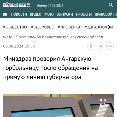
Номер 07.08.2026
menu
НОВОСТИ
ВИДЕО
ФОТО
ВЫПУСКИ
ПРОЕКТЫ
ПРАВОВОЙ П
chevron_right
#ОБЩЕСТВО
#ЗДОРОВЬЕ
#ПРОВЕРКА
#ЗДРАВООХРАН
Фото:
Пресс-служба правительства Иркутской области
,
06.08.2024 16:56
Минздрав проверил Ангарскую
горбольницу после обращения на
прямую линию губернатора
zoom_out_map