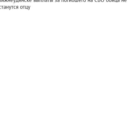
Нижнеудинске выплаты за погибшего на СВО бойца не
станутся отцу