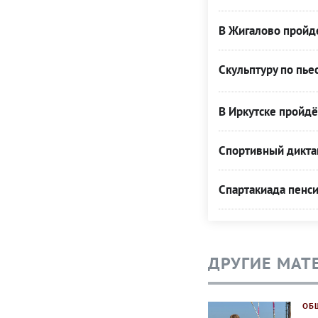
В Жигалово пройде
Скульптуру по пье
В Иркутске пройдё
Спортивный диктан
Спартакиада пенси
ДРУГИЕ МАТ
ОБ