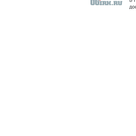
В 
до