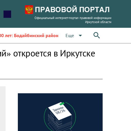
Официальный интернет-портал правовой информации
Иркутской области
arrow_drop_down
Еще
00 лет: Бодайбинский район
й» откроется в Иркутске