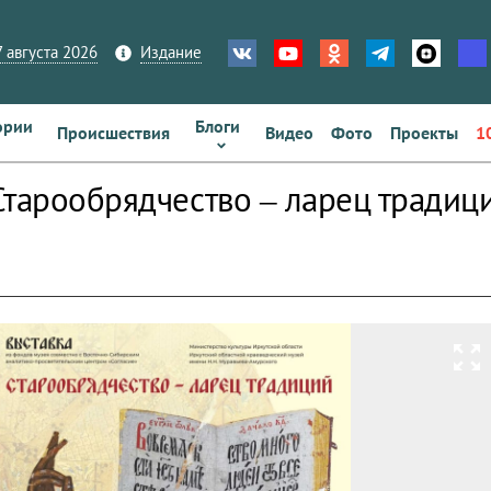
 августа 2026
Издание
ории
Блоги
Происшествия
Видео
Фото
Проекты
1
Старообрядчество – ларец традици
zoom_out_map