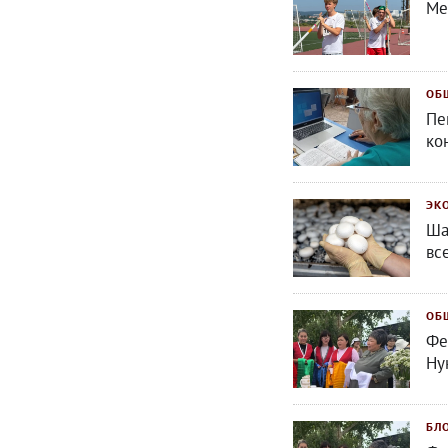
Ме
ОБ
Пе
ко
ЭК
Ша
вс
ОБ
Фе
Ну
БЛ