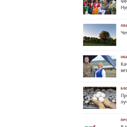
Фе
Ну
ОБ
Че
ОБ
Ка
ве
БЛ
Пр
лу
ПР