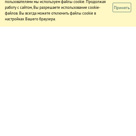
пользователями мы используем файлы cookie. Продолжая
Принять
работу с сайтом, Вы разрешаете использование cookie-
файлов. Вы всегда можете отключить файлы cookie в
настройках Вашего браузера.
ИЗДАНИЕ
О газете
Подписка
Реклама в газете