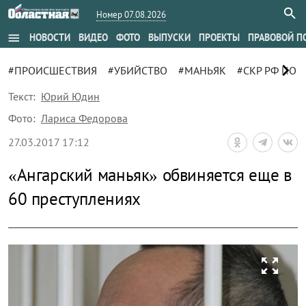
Номер 07.08.2026
menu
НОВОСТИ
ВИДЕО
ФОТО
ВЫПУСКИ
ПРОЕКТЫ
ПРАВОВОЙ П
chevron_right
#ПРОИСШЕСТВИЯ
#УБИЙСТВО
#МАНЬЯК
#СКР РФ ПО 
Текст:
Юрий Юдин
Фото:
Лариса Федорова
27.03.2017 17:12
«Ангарский маньяк» обвиняется еще в
60 преступлениях
zoom_out_map