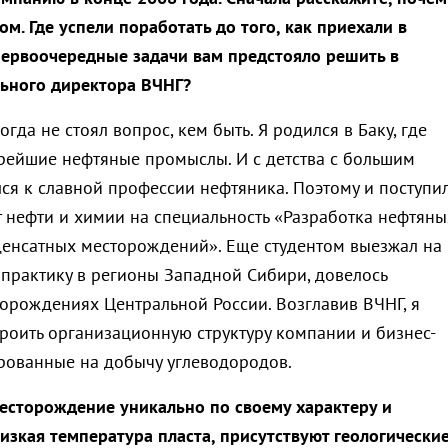
м. Где успели поработать до того, как приехали в
первоочередные задачи вам предстояло решить в
ьного директора ВЧНГ?
гда не стоял вопрос, кем быть. Я родился в Баку, где
рейшие нефтяные промыслы. И с детства с большим
ся к славной профессии нефтяника. Поэтому и поступил
т нефти и химии на специальность «Разработка нефтяны
денсатных месторождений». Еще студентом выезжал на
практику в регионы Западной Сибири, довелось
торождениях Центральной России. Возглавив ВЧНГ, я
роить организационную структуру компании и бизнес-
рованные на добычу углеводородов.
есторождение уникально по своему характеру и
низкая температура пласта, присутствуют геологически