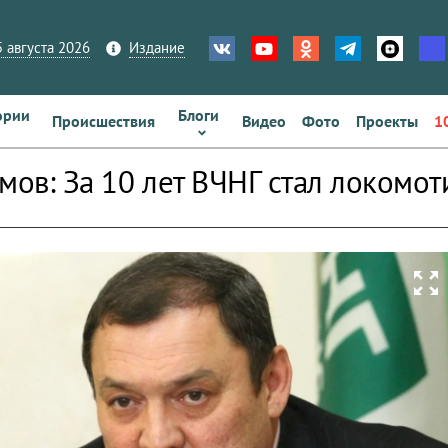
 августа 2026
Издание
ории
Блоги
Происшествия
Видео
Фото
Проекты
1
амов: За 10 лет ВЧНГ стал локомо
zoom_out_map