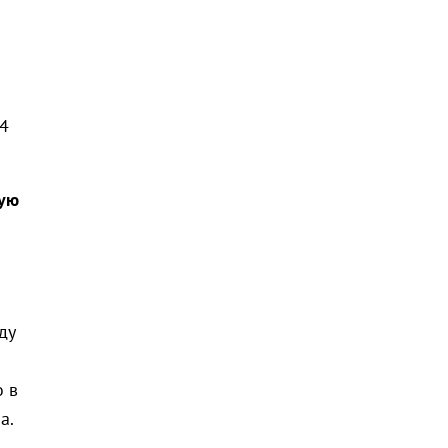
4
ную
ду
о в
а.