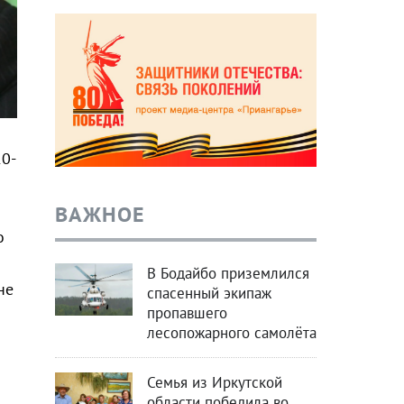
0-
ВАЖНОЕ
о
В Бодайбо приземлился
не
спасенный экипаж
пропавшего
лесопожарного самолёта
Семья из Иркутской
области победила во