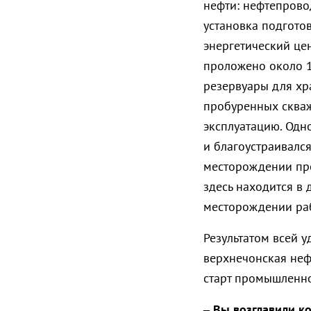
нефти: нефтепрово
установка подготов
энергетический це
проложено около 
резервуары для хр
пробуренных сква
эксплуатацию. Одн
и благоустраивалс
месторождении про
здесь находится в 
месторождении раб
Результатом всей 
верхнечонская нефт
старт промышленн
– Вы возглавили к