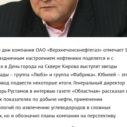
 дни компания ОАО «Верхнечонскнефтегаз» отмечает 1
аздничным настроением нефтяники поделятся и с
х в День города на Сквере Кирова выступят звезды
рады – группа «Любэ» и группа «Фабрика». Юбилей – эт
овод подвести некоторые итоги. Генеральный директор
рь Рустамов в интервью газете «Областная» рассказал 
х показателях по добыче нефти, применении
логий по извлечению углеводородов в сложных
х, но и обозначил планы компании на перспективу.