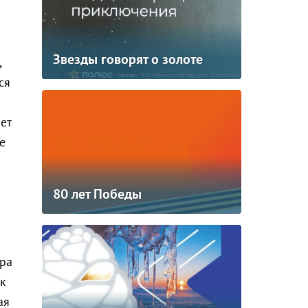
Звезды говорят о золоте
,
ся
ет
е
80 лет Победы
ора
ок
ая