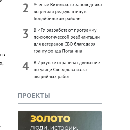
2
Ученые Витимского заповедника
встретили редкую птицу в
Бодайбинском районе
3
В ИГУ разработают программу
психологической реабилитации
для ветеранов СВО благодаря
гранту фонда Потанина
 в
4
В Иркутске ограничат движение
х,
по улице Свердлова из‑за
аварийных работ
ПРОЕКТЫ
е