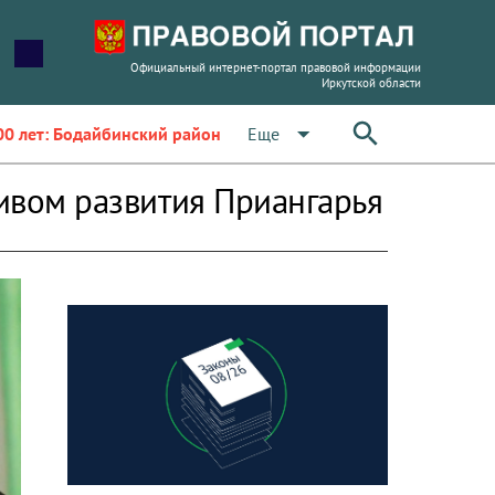
Официальный интернет-портал правовой информации
Иркутской области
arrow_drop_down
Еще
00 лет: Бодайбинский район
тивом развития Приангарья