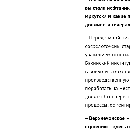
вы стали нефтянико
Иркутск? И какие 
должности генерал
– Передо мной нико
сосредоточены ста
уважением относил
Бакинский институ
газовых и газокон
производственную 
поработать на мес
должен был перест
процессы, ориенти
– Верхнечонское м
строению – здесь 