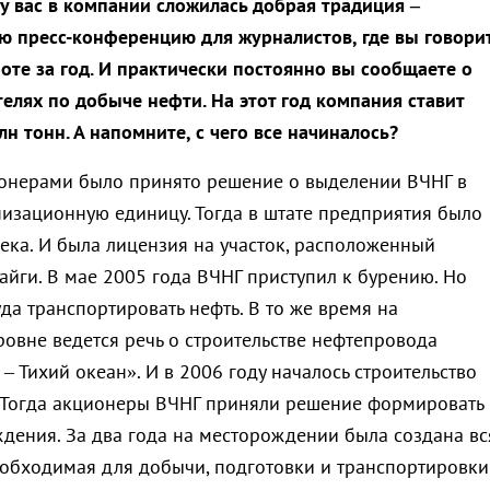
 у вас в компании сложилась добрая традиция –
ю пресс-конференцию для журналистов, где вы говори
оте за год. И практически постоянно вы сообщаете о
елях по добыче нефти. На этот год компания ставит
лн тонн. А напомните, с чего все начиналось?
ионерами было принято решение о выделении ВЧНГ в
изационную единицу. Тогда в штате предприятия было
века. И была лицензия на участок, расположенный
айги. В мае 2005 года ВЧНГ приступил к бурению. Но
да транспортировать нефть. В то же время на
ровне ведется речь о строительстве нефтепровода
– Тихий океан». И в 2006 году началось строительство
 Тогда акционеры ВЧНГ приняли решение формировать
дения. За два года на месторождении была создана вс
еобходимая для добычи, подготовки и транспортировки