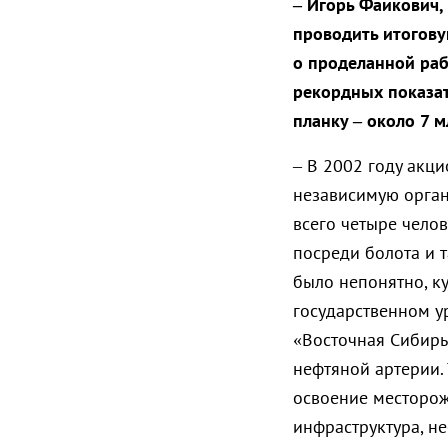
– Игорь Фаикович,
проводить итогову
о проделанной раб
рекордных показат
планку – около 7 м
– В 2002 году акц
независимую орган
всего четыре чело
посреди болота и т
было непонятно, ку
государственном у
«Восточная Сибирь 
нефтяной артерии.
освоение месторож
инфраструктура, н