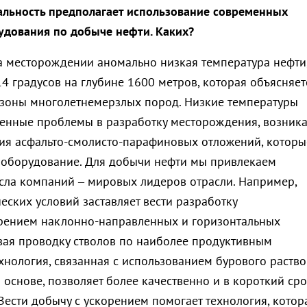
альность предполагает использование современных
удования по добыче нефти. Каких?
на месторождении аномально низкая температура нефти
4 градусов на глубине 1600 метров, которая объясняет
зоны многолетнемерзлых пород. Низкие температуры
енные проблемы в разработку месторождения, возника
я асфальто-смолисто-парафиновых отложений, которы
и оборудование. Для добычи нефти мы привлекаем
сла компаний – мировых лидеров отрасли. Например,
еских условий заставляет вести разработку
рением наклонно-направленных и горизонтальных
вая проводку стволов по наиболее продуктивным
ехнология, связанная с использованием бурового раств
основе, позволяет более качественно и в короткий ср
Вести добычу с ускорением помогает технология, котор