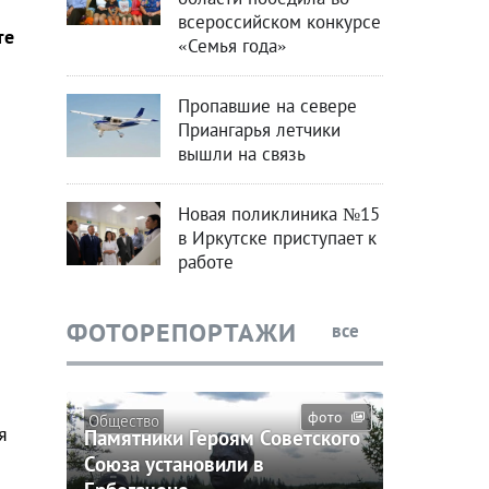
всероссийском конкурсе
те
«Семья года»
Пропавшие на севере
Приангарья летчики
вышли на связь
Новая поликлиника №15
в Иркутске приступает к
работе
ФОТОРЕПОРТАЖИ
все
фото
Общество
я
Памятники Героям Советского
Союза установили в