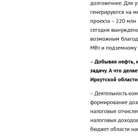
долговечнее. Для 
генерируются на м
проекта – 220 млн 
сегодня вынуждены 
возможным благода
МВт и подземному 
– Добывая нефть, 
задачу. А ч
то делае
Иркутской области
– Деятельность ко
формирование дохо
налоговые отчисле
налоговых доходов
бюджет области нап