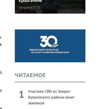
Ербогачене
сегодня в 15:10
ю
я
й.
ЧИТАЕМОЕ
л
1
Участник СВО из Эхирит-
Булагатского района лечит
земляков
у