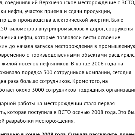
д, соединивший Верхнечонское месторождение с ВСТО,
ки нефти, участок приема и сдачи продукции,
нтр для производства электрической энергии. Было
150 километров внутрипромысловых дорог, сооружены
анения нефти, которые позволяли вести освоение
жин до начала запуска месторождения в промышленну
овременно с производственными объектами расширялс
я жилой поселок нефтяников. В конце 2006 года на
живало порядка 300 сотрудников компании, сегодня
два раза больше сотрудников. Кроме того, на
отает около 3000 сотрудников подрядных организаци
ударной работы на месторождении стала первая
ь, которая поступила в ВСТО осенью 2008 года. Это бы
ой разработки месторождения.
омпанию в конце 2008 года. Сначала расскажите, почем