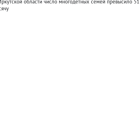
Иркутской области число многодетных семей превысило 51
сячу