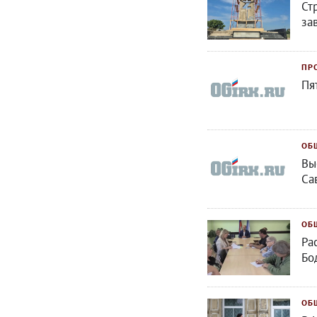
Ст
за
ПР
Пя
ОБ
Вы
Са
ОБ
Ра
Бо
ОБ