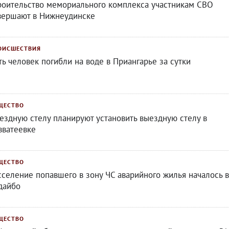
роительство мемориального комплекса участникам СВО
вершают в Нижнеудинске
ОИСШЕСТВИЯ
ть человек погибли на воде в Приангарье за сутки
ЩЕСТВО
ездную стелу планируют установить выездную стелу в
вватеевке
ЩЕСТВО
сселение попавшего в зону ЧС аварийного жилья началось в
дайбо
ЩЕСТВО