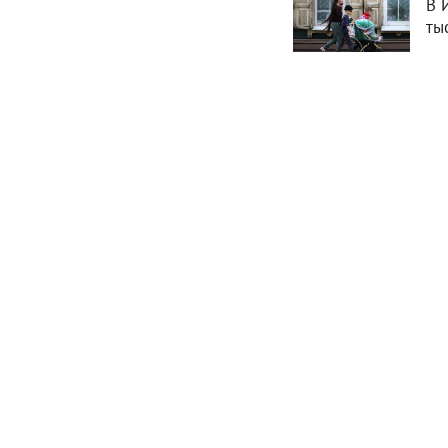
В 
ты