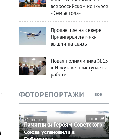
всероссийском конкурсе
о
«Семья года»
Пропавшие на севере
Приангарья летчики
вышли на связь
Новая поликлиника №15
в Иркутске приступает к
работе
о
ФОТОРЕПОРТАЖИ
все
фото
Общество
Памятники Героям Советского
Союза установили в
й