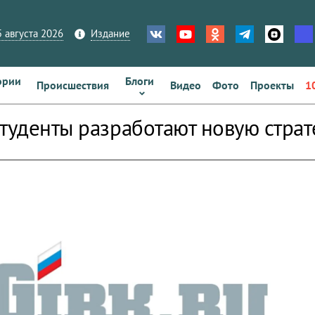
 августа 2026
Издание
ории
Блоги
Происшествия
Видео
Фото
Проекты
1
студенты разработают новую стра
zoom_out_map