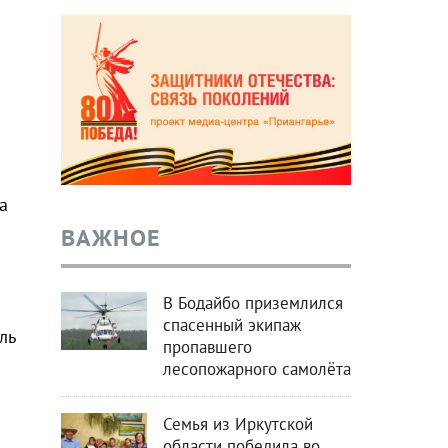
а
ВАЖНОЕ
В Бодайбо приземлился
спасенный экипаж
ль
пропавшего
лесопожарного самолёта
Семья из Иркутской
области победила во