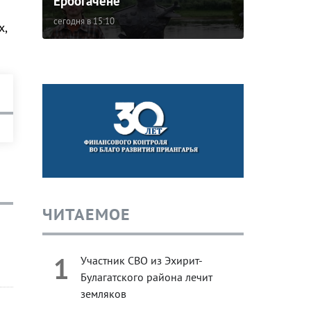
Ербогачене
сегодня в 15:10
х,
ЧИТАЕМОЕ
1
Участник СВО из Эхирит-
Булагатского района лечит
земляков