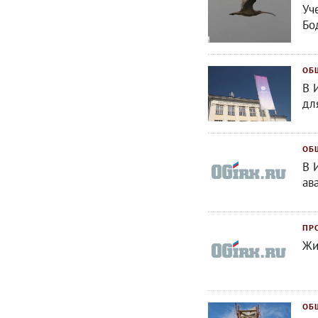
Уч
Бо
ОБ
В 
дл
ОБ
В 
ав
ПР
Жи
ОБ