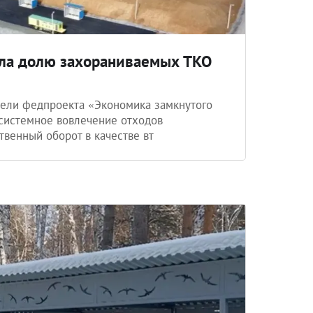
ила долю захораниваемых ТКО
тели федпроекта «Экономика замкнутого
 системное вовлечение отходов
твенный оборот в качестве вт