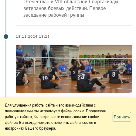
Отечества» и VIII областной Спартакиады
ветеранов боевых действий. Первое
заседание рабочей группы
18.11.2024 18:23
Более 250 человек участвовали
Для улучшения работы сайта и его взаимодействия с
пользователями мы используем файлы cookie. Продолжая
в областной спартакиаде
Принять
работу с сайтом, Вы разрешаете использование cookie-
Приангарья
файлов. Вы всегда можете отключить файлы cookie в
настройках Вашего браузера.
В Ангарском городском округе в спортивно-