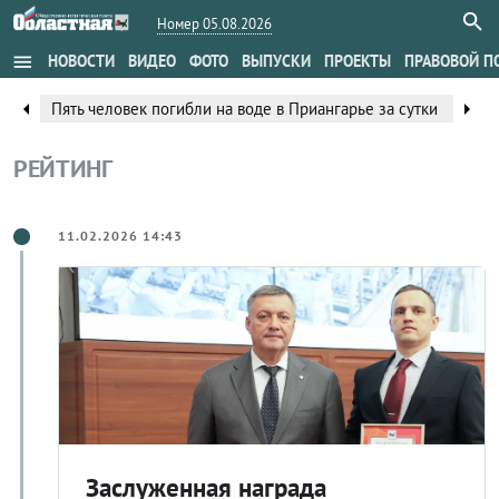
Номер 05.08.2026
menu
НОВОСТИ
ВИДЕО
ФОТО
ВЫПУСКИ
ПРОЕКТЫ
ПРАВОВОЙ П
arrow_left
arrow_right
Пять человек погибли на воде в Приангарье за сутки
РЕЙТИНГ
11.02.2026 14:43
Заслуженная награда