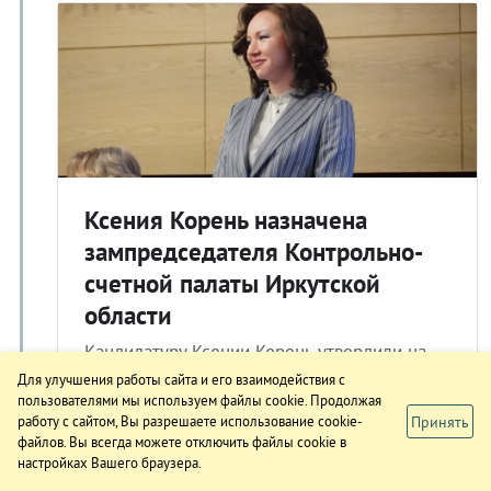
Ксения Корень назначена
зампредседателя Контрольно-
счетной палаты Иркутской
области
Кандидатуру Ксении Корень утвердили на
пост заместителя председателя
Для улучшения работы сайта и его взаимодействия с
Контрольно-счетной палаты Иркутской
пользователями мы используем файлы cookie. Продолжая
Принять
работу с сайтом, Вы разрешаете использование cookie-
области. Об этом стало известно на сессии
файлов. Вы всегда можете отключить файлы cookie в
областного парламента, сообщает 21
настройках Вашего браузера.
февраля 2024 года