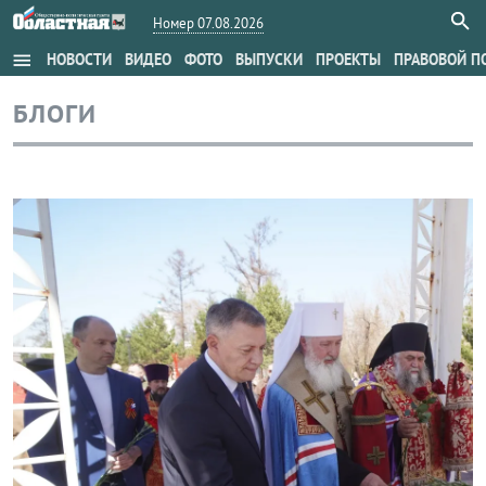
Номер 07.08.2026
menu
НОВОСТИ
ВИДЕО
ФОТО
ВЫПУСКИ
ПРОЕКТЫ
ПРАВОВОЙ П
БЛОГИ
Блог правительства