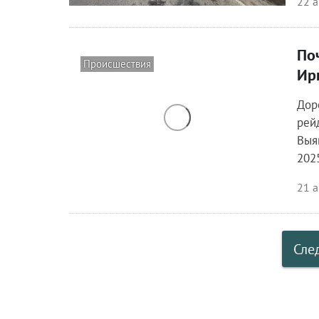
22 а
По
Происшествия
Ир
Дор
рей
Выя
202
21 а
Сле