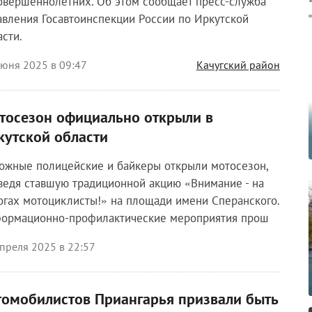
овершеннолетних. Об этом сообщает пресс-служба
авления Госавтоинспекции России по Иркутской
асти.
июня 2025 в 09:47
Качугский район
тосезон официально открыли в
кутской области
ожные полицейские и байкеры открыли мотосезон,
ведя ставшую традиционной акцию «Внимание - на
огах мотоциклисты!» на площади имени Сперанского.
ормационно-профилактические мероприятия прош
преля 2025 в 22:57
томобилистов Приангарья призвали быть