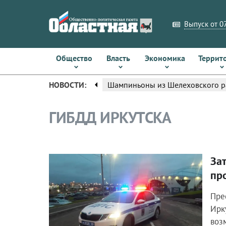
Выпуск от 07
Общество
Власть
Экономика
Террит
arrow_left
НОВОСТИ:
Шампиньоны из Шелеховского ра
ГИБДД ИРКУТСКА
За
Общество
пр
Пре
Ирк
воз