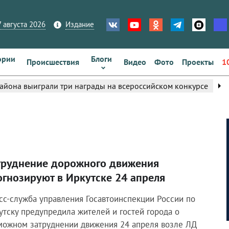
 августа 2026
Издание
ории
Блоги
Происшествия
Видео
Фото
Проекты
1
arrow_right
йона выиграли три награды на всероссийском конкурсе
труднение дорожного движения
огнозируют в Иркутске 24 апреля
сс-служба управления Госавтоинспекции России по
утску предупредила жителей и гостей города о
можном затруднении движения 24 апреля возле ЛД