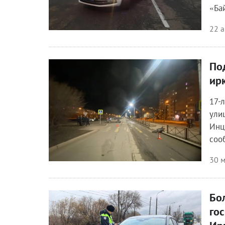
«Ба
22 а
По
Происшествия
ир
17-
ули
Инц
соо
30 м
Бо
Общество
го