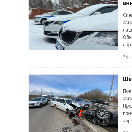
вн
Спе
авт
на 
Оби
обр
25 а
Ше
Происшествия
Пол
авт
Пре
при
апр