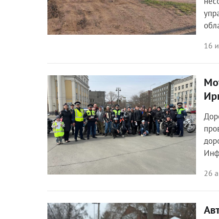
нес
упр
обл
16 
Мо
Общество
Ир
Дор
про
дор
Инф
26 а
Ав
Происшествия