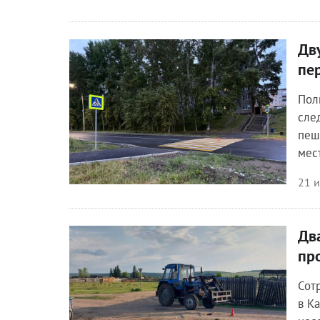
Дв
Происшествия
пе
Пол
сле
пеш
мес
21 
Дв
Происшествия
пр
Сот
в К