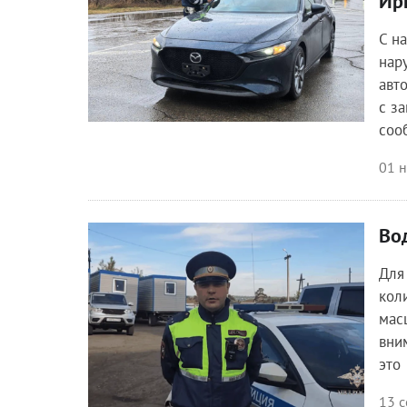
Ир
С н
нар
авт
с з
соо
01 
Во
Общество
Для
кол
мас
вни
это
13 с