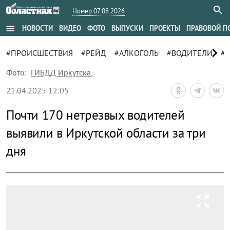
Номер 07.08.2026
menu
НОВОСТИ
ВИДЕО
ФОТО
ВЫПУСКИ
ПРОЕКТЫ
ПРАВОВОЙ П
chevron_right
#ПРОИСШЕСТВИЯ
#РЕЙД
#АЛКОГОЛЬ
#ВОДИТЕЛИ
#
Фото:
ГИБДД Иркутска
,
21.04.2025 12:05
Почти 170 нетрезвых водителей
выявили в Иркутской области за три
дня
zoom_out_map