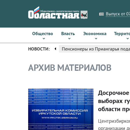
Выпуск от 07
Общество
Власть
Экономика
Террит
arrow_left
НОВОСТИ:
Пенсионеры из Приангарья пода
АРХИВ МАТЕРИАЛОВ
Досрочное
Общество
выборах г
области пр
Центризбирко
организации д