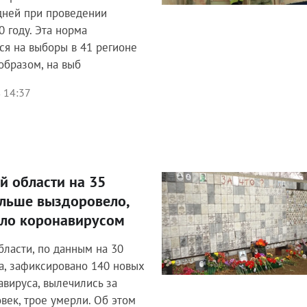
дней при проведении
0 году. Эта норма
ся на выборы в 41 регионе
 образом, на выб
 14:37
й области на 35
Общество
ольше выздоровело,
ело коронавирусом
бласти, по данным на 30
а, зафиксировано 140 новых
авируса, вылечились за
овек, трое умерли. Об этом