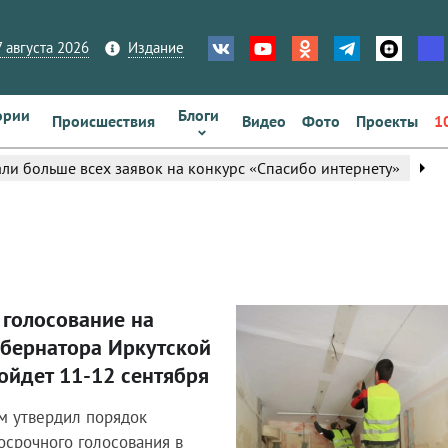
 августа 2026
Издание
ории
Блоги
Происшествия
Видео
Фото
Проекты
1
arrow_right
ли больше всех заявок на конкурс «Спасибо интернету»
 голосование на
Блог правительства
убернатора Иркутской
ойдет 11-12 сентября
м утвердил порядок
осрочного голосования в