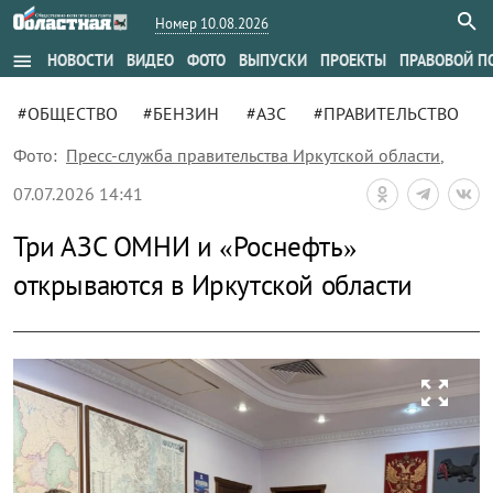
Номер 10.08.2026
menu
НОВОСТИ
ВИДЕО
ФОТО
ВЫПУСКИ
ПРОЕКТЫ
ПРАВОВОЙ П
#ОБЩЕСТВО
#БЕНЗИН
#АЗС
#ПРАВИТЕЛЬСТВО
Фото:
Пресс-служба правительства Иркутской области
,
07.07.2026 14:41
Три АЗС ОМНИ и «Роснефть»
открываются в Иркутской области
zoom_out_map