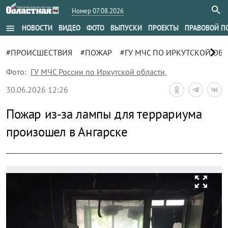
Номер 07.08.2026
menu
НОВОСТИ
ВИДЕО
ФОТО
ВЫПУСКИ
ПРОЕКТЫ
ПРАВОВОЙ П
chevron_right
#ПРОИСШЕСТВИЯ
#ПОЖАР
#ГУ МЧС ПО ИРКУТСКОЙ ОБ
Фото:
ГУ МЧС России по Иркутской области
,
30.06.2026 12:26
Пожар из-за лампы для террариума
произошел в Ангарске
zoom_out_map