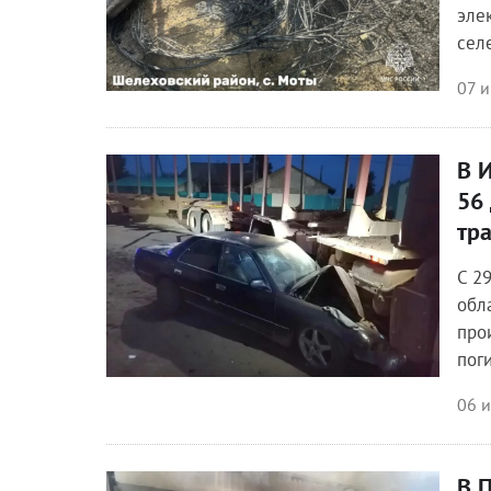
эле
сел
07 
В 
Происшествия
56
тр
С 2
обл
про
пог
06 
В 