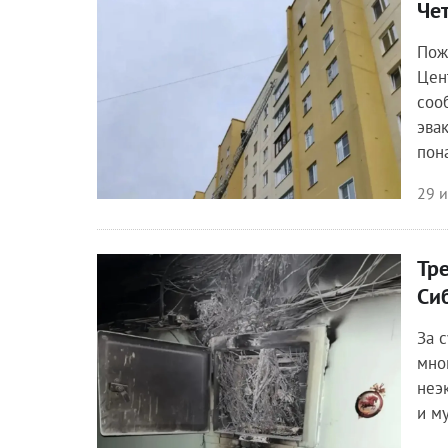
Че
Происшествия
Пож
Цен
соо
эва
пон
29 
Тр
Происшествия
Си
За 
мно
неэ
и м