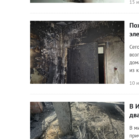
15 
По
Происшествия
эл
Сег
воз
дом
из 
10 
В 
Происшествия
дв
В м
при