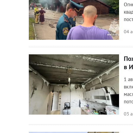
Огн
ква
пос
04 а
По
Происшествия
в 
1 а
вкл
мас
пот
03 а