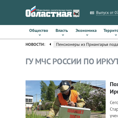
Выпуск от 07
Общество
Власть
Экономика
Террит
arrow_left
НОВОСТИ:
Пенсионеры из Приангарья пода
ГУ МЧС РОССИИ ПО ИРКУ
По
Общество
Ир
Сего
Ста
уче