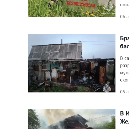
пож
06 а
Бр
Происшествия
ба
В с
раз
муж
ско
05 а
В 
Происшествия
Же