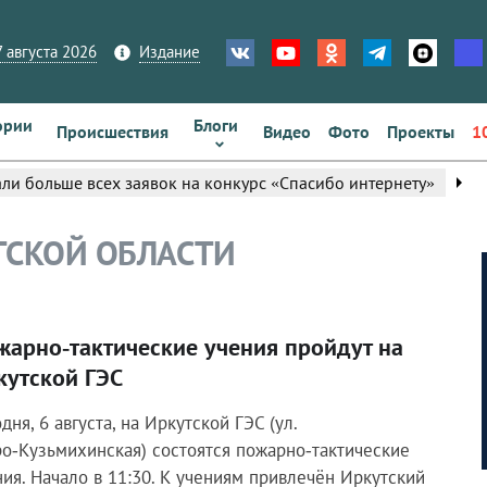
 августа 2026
Издание
ории
Блоги
Происшествия
Видео
Фото
Проекты
1
arrow_right
ли больше всех заявок на конкурс «Спасибо интернету»
ТСКОЙ ОБЛАСТИ
жарно‑тактические учения пройдут на
кутской ГЭС
дня, 6 августа, на Иркутской ГЭС (ул.
ро‑Кузьмихинская) состоятся пожарно‑тактические
ния. Начало в 11:30. К учениям привлечён Иркутский