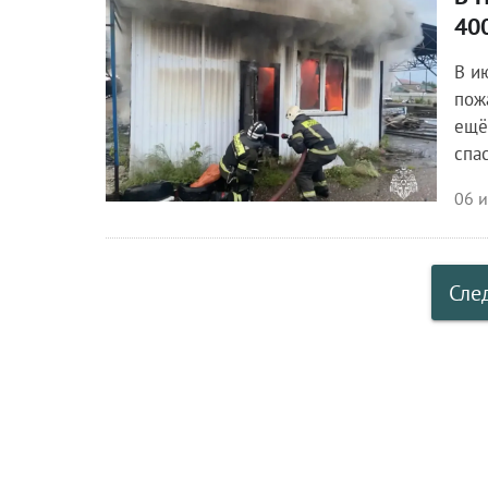
Происшествия
40
В и
пож
ещё
спа
06 
Сле