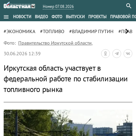
Номер 07.08.2026
menu
НОВОСТИ
ВИДЕО
ФОТО
ВЫПУСКИ
ПРОЕКТЫ
ПРАВОВОЙ П
chevron_right
#ЭКОНОМИКА
#ТОПЛИВО
#ВЛАДИМИР ПУТИН
#ПРАВИ
Фото:
Правительство Иркутской области
,
30.06.2026 12:39
Иркутская область участвует в
федеральной работе по стабилизации
топливного рынка
zoom_out_map