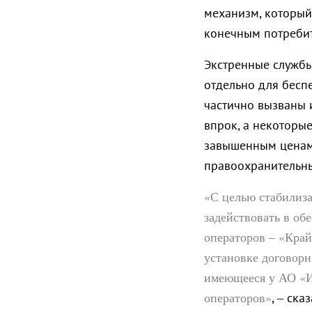
механизм, который
конечным потребит
Экстренные службы
отдельно для бесп
частично вызваны 
впрок, а некоторы
завышенным ценам.
правоохранительны
«С целью стабилиз
задействовать в о
операторов – «Край
установке договорн
имеющееся у АО «И
операторов»
, – ск