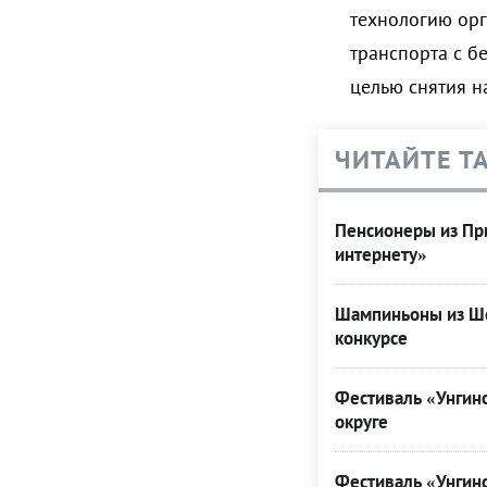
технологию орг
транспорта с б
целью снятия на
ЧИТАЙТЕ Т
Пенсионеры из При
интернету»
Шампиньоны из Ше
конкурсе
Фестиваль «Унгинс
округе
Фестиваль «Унгинс