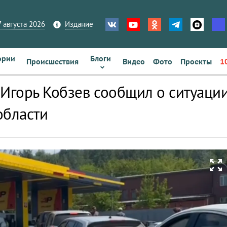
 августа 2026
Издание
ории
Блоги
Происшествия
Видео
Фото
Проекты
1
 Игорь Кобзев сообщил о ситуаци
области
zoom_out_map