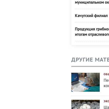
муниципальном ок
Качугский филиал 
Продукция грибной
итогам отраслевог
ДРУГИЕ МАТ
ОБ
Пе
ко
ЭК
Ша