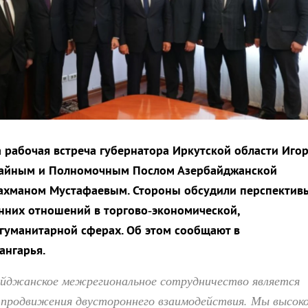
 рабочая встреча губернатора Иркутской области Иго
чайным и Полномочным Послом Азербайджанской
Рахманом Мустафаевым. Стороны обсудили перспектив
нних отношений в торгово‑экономической,
гуманитарной сферах. Об этом сообщают в
ангарья.
айджанское межрегиональное сотрудничество является
родвижения двустороннего взаимодействия. Мы высок