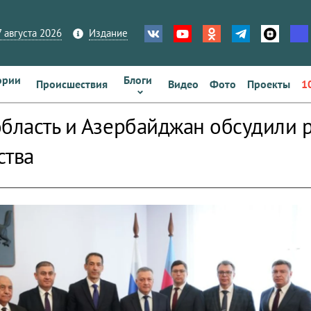
 августа 2026
Издание
ории
Блоги
Происшествия
Видео
Фото
Проекты
1
область и Азербайджан обсудили
ства
zoom_out_map