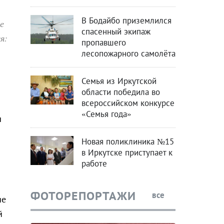
В Бодайбо приземлился
е
спасенный экипаж
я:
пропавшего
лесопожарного самолёта
Семья из Иркутской
области победила во
всероссийском конкурсе
«Семья года»
ы
Новая поликлиника №15
в Иркутске приступает к
работе
ФОТОРЕПОРТАЖИ
все
ие
й