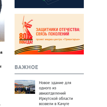
ря
ВАЖНОЕ
ы
Новое здание для
одного из
авиаотделений
Иркутской области
возвели в Качуге
о