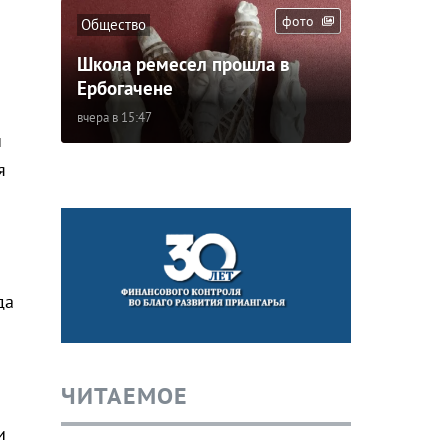
фото
Общество
Школа ремесел прошла в
Ербогачене
вчера в 15:47
и
я
да
ЧИТАЕМОЕ
и