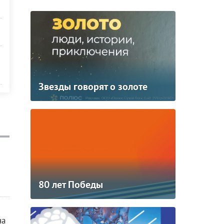
Звезды говорят о золоте
80 лет Победы
на