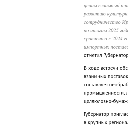
ценим взаимный инт
развитию культурны
сотрудничество Ир
по итогам 2025 год
сравнению с 2024 г
импортных поставок
отметил Губернато
В ходе встречи об
взаимных поставок
составляет необра
промышленности, л
целлюлозно‑бумажн
Губернатор пригла
в крупных региона