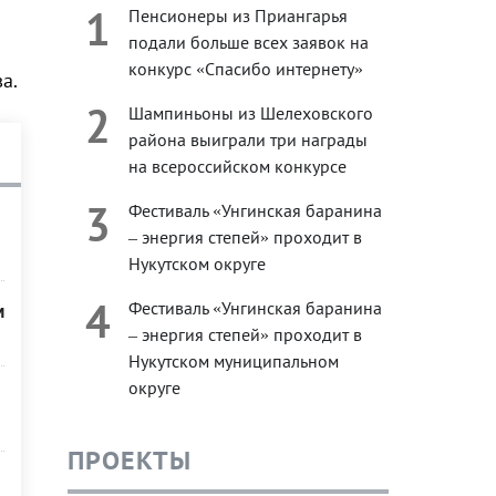
1
Пенсионеры из Приангарья
подали больше всех заявок на
ы
конкурс «Спасибо интернету»
а.
2
Шампиньоны из Шелеховского
района выиграли три награды
на всероссийском конкурсе
3
Фестиваль «Унгинская баранина
– энергия степей» проходит в
Нукутском округе
4
Фестиваль «Унгинская баранина
м
– энергия степей» проходит в
Нукутском муниципальном
округе
ПРОЕКТЫ