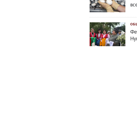
вс
ОБ
Фе
Ну