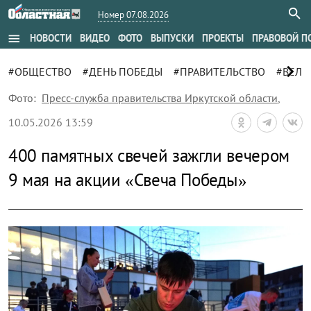
Номер 07.08.2026
menu
НОВОСТИ
ВИДЕО
ФОТО
ВЫПУСКИ
ПРОЕКТЫ
ПРАВОВОЙ П
chevron_right
#ОБЩЕСТВО
#ДЕНЬ ПОБЕДЫ
#ПРАВИТЕЛЬСТВО
#ВЕЛИ
Фото:
Пресс-служба правительства Иркутской области
,
10.05.2026 13:59
400 памятных свечей зажгли вечером
9 мая на акции «Свеча Победы»
zoom_out_map