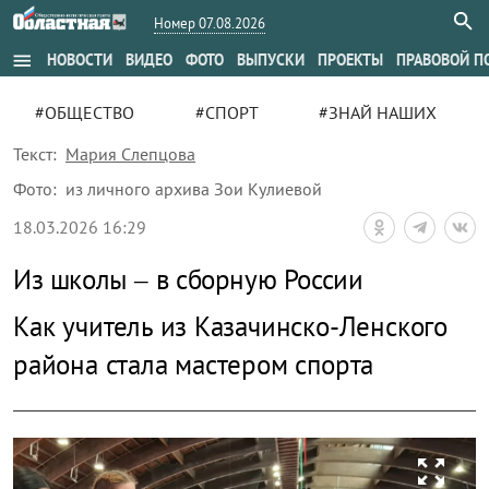
Номер 07.08.2026
menu
НОВОСТИ
ВИДЕО
ФОТО
ВЫПУСКИ
ПРОЕКТЫ
ПРАВОВОЙ П
#ОБЩЕСТВО
#СПОРТ
#ЗНАЙ НАШИХ
Текст:
Мария Слепцова
Фото:
из личного архива Зои Кулиевой
18.03.2026 16:29
Из школы – в сборную России
Как учитель из Казачинско-Ленского
района стала мастером спорта
zoom_out_map