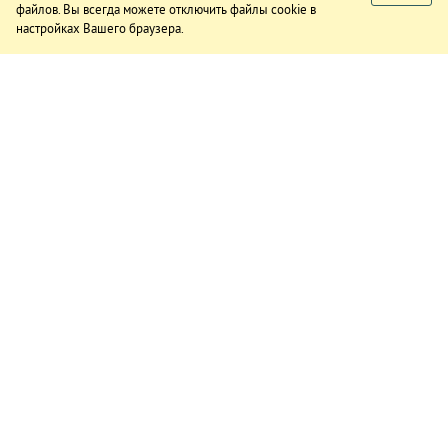
файлов. Вы всегда можете отключить файлы cookie в
настройках Вашего браузера.
ИЗДАНИЕ
О газете
Подписка
Реклама в газете
Реклама на сайте