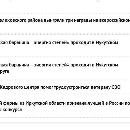
леховского района выиграли три награды на всероссийско
кая баранина – энергия степей» проходит в Нукутском
кая баранина – энергия степей» проходит в Нукутском
руге
Кадрового центра помог трудоустроиться ветерану СВО
 фермы из Иркутской области признана лучшей в России по
о конкурса