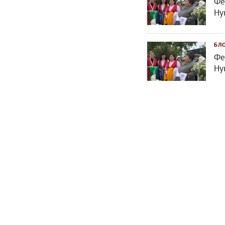
Фе
Ну
БЛ
Фе
Ну