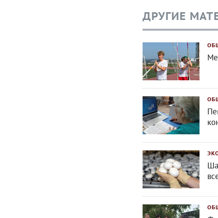
ДРУГИЕ МАТ
ОБ
Ме
ОБ
Пе
ко
ЭК
Ша
вс
ОБ