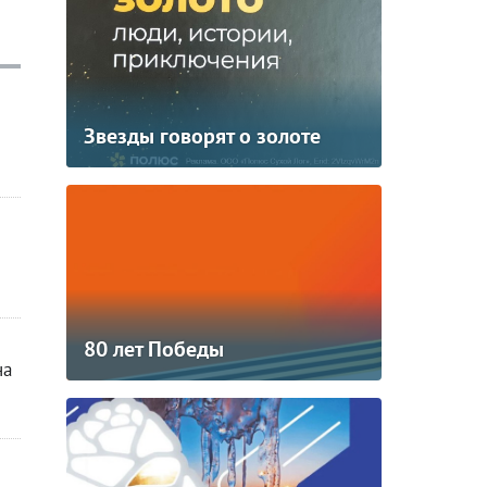
Звезды говорят о золоте
80 лет Победы
на