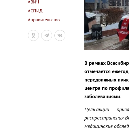
#ВИЧ
#СПИД
#правительство
В рамках Всесиби
отмечается ежегодн
передвижных пункт
центра по профил
заболеваниями.
Цель акции — прив
распространения В
медицинские обсле