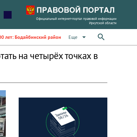
Официальный интернет-портал правовой информации
Иркутской области
arrow_drop_down
Еще
00 лет: Бодайбинский район
ать на четырёх точках в