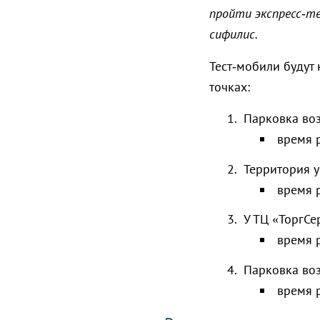
пройти экспресс‑т
сифилис.
Тест‑мобили будут 
точках:
Парковка воз
время р
Территория у 
время р
У ТЦ «ТоргСер
время р
Парковка воз
время р