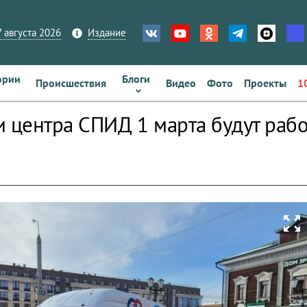
 августа 2026
Издание
ории
Блоги
Происшествия
Видео
Фото
Проекты
1
 центра СПИД 1 марта будут работ
zoom_out_map